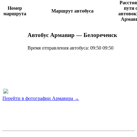
Рассто
Номер
пути 
Маршрут автобуса
маршрута
автовок
Армав
Автобус Армавир — Белореченск
Время отправления автобуса:
09:50
09:50
Перейти в фотографии Армавира →