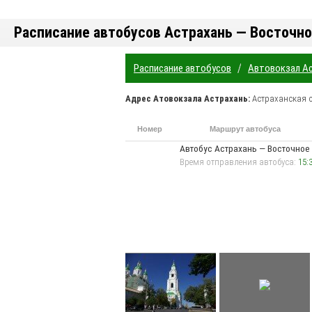
Расписание автобусов Астрахань — Восточн
/
Расписание автобусов
Автовокзал А
Адрес
Атовокзала Астрахань
:
Астраханская 
Номер
Маршрут автобуса
маршрута
Автобус Астрахань — Восточное
Время отправления автобуса:
15: