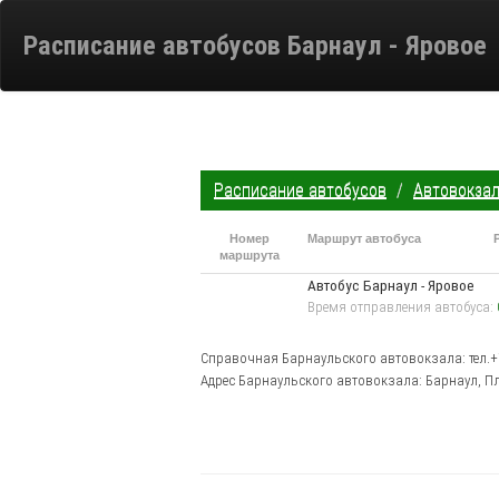
Расписание автобусов Барнаул - Яровое
Расписание автобусов
/
Автовокзал
Номер
Маршрут автобуса
маршрута
Автобус Барнаул - Яровое
Время отправления автобуса:
Справочная Барнаульского автовокзала: тел.+7 
Адрес Барнаульского автовокзала: Барнаул, Пл