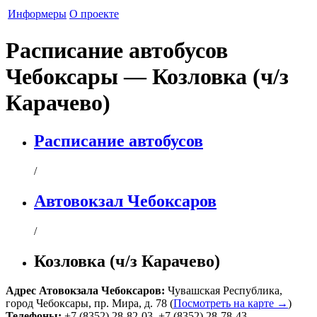
Информеры
О проекте
Расписание автобусов
Чебоксары — Козловка (ч/з
Карачево)
Расписание автобусов
/
Автовокзал Чебоксаров
/
Козловка (ч/з Карачево)
Адрес
Атовокзала Чебоксаров
:
Чувашская Республика
,
город Чебоксары
,
пр. Мира, д. 78
(
Посмотреть на карте →
)
Телефоны:
+7 (8352) 28-82-03
,
+7 (8352) 28-78-43