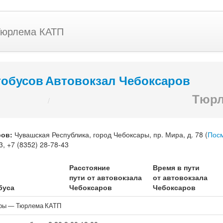
Тюрлема КАТП
тобусов
Автовокзал Чебоксаров
Тюрл
/
ров
:
Чувашская Республика
,
город Чебоксары
,
пр. Мира, д. 78
(
Посм
3
,
+7 (8352) 28-78-43
Расстояние
Время в пути
пути от автовокзала
от автовокзала
буса
Чебоксаров
Чебоксаров
ары — Тюрлема КАТП