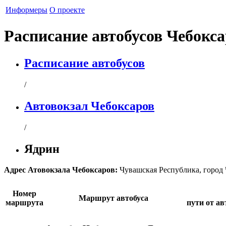
Информеры
О проекте
Расписание автобусов Чебок
Расписание автобусов
/
Автовокзал Чебоксаров
/
Ядрин
Адрес
Атовокзала Чебоксаров
:
Чувашская Республика
,
город
Номер
Маршрут автобуса
маршрута
пути от а