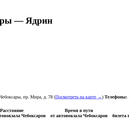
сары — Ядрин
 Чебоксары
,
пр. Мира, д. 78
(
Посмотреть на карте →
)
Телефоны:
Расстояние
Время в пути
втовокзала Чебоксаров
от автовокзала Чебоксаров
билета 