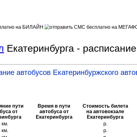
л
Екатеринбурга - расписание
ание автобусов Екатеринбуржского авто
яние пути
Время в пути
Стоимость билета
буса от
автобуса от
на автовокзале
ринбурга
Екатеринбурга
Екатеринбурга
 км.
р.
 км.
р.