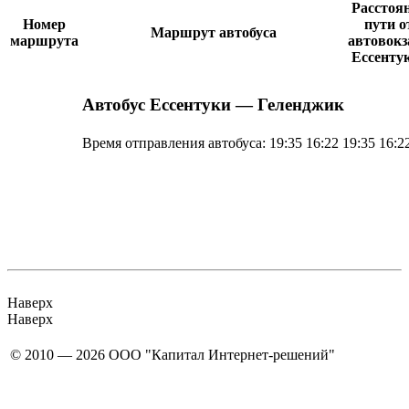
Расстоя
Номер
пути о
Маршрут автобуса
маршрута
автовокз
Ессенту
Автобус Ессентуки — Геленджик
Время отправления автобуса:
19:35 16:22
19:35 16:2
Наверх
Наверх
© 2010 — 2026 ООО "Капитал Интернет-решений"