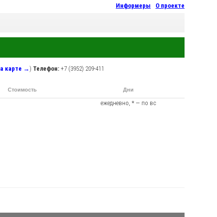
Информеры
О проекте
а карте →
)
Телефон:
+7 (3952) 209-411
Стоимость
Дни
на автовокзале Иркутска
следования от автовокзала Иркутска
ежедневно, * — по вс