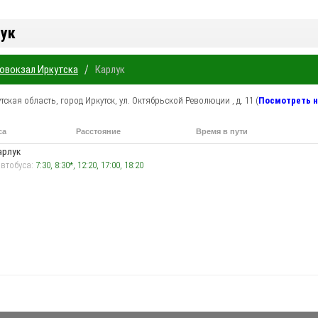
лук
/
овокзал Иркутска
Карлук
тская область
,
город Иркутск
,
ул. Октябрьской Революции , д. 11
(
Посмотреть н
са
Расстояние
Время в пути
пути от автовокзала Иркутска
от автовокзала Иркутска
билета 
арлук
втобуса:
7:30, 8:30*, 12:20, 17:00, 18:20