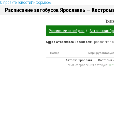
О проекте
Новости
Информеры
Расписание автобусов Ярославль — Костром
Поис
/
Расписание автобусов
Автовокзал Яр
Адрес
Атовокзала Ярославля
:
Ярославская о
Номер
Маршрут автобус
маршрута
Автобус Ярославль —
Кострома 
Время отправления автобуса:
00:5