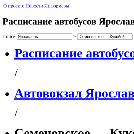
О проекте
Новости
Информеры
Расписание автобусов Яросл
Поиск
>
Расписание автобус
/
Автовокзал Яросла
/
Семеновское — Кук