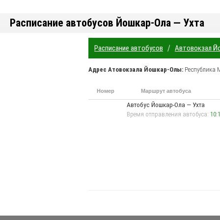
Расписание автобусов Йошкар-Ола — Ухта
/
Расписание автобусов
Автовокзал Й
Адрес
Атовокзала Йошкар-Олы
:
Республика 
Номер
Маршрут автобуса
маршрута
п
Автобус Йошкар-Ола — Ухта
Время отправления автобуса:
10: