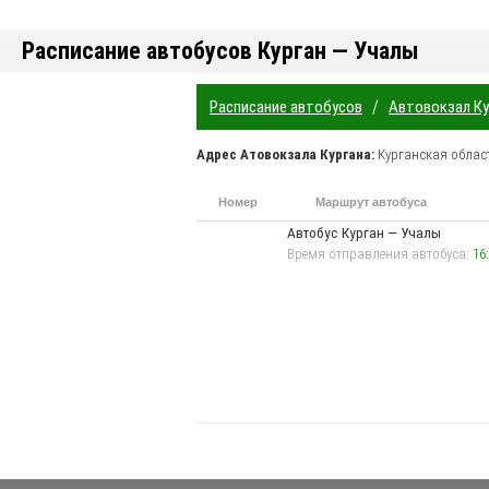
Расписание автобусов Курган — Учалы
/
Расписание автобусов
Автовокзал Ку
Адрес
Атовокзала Кургана
:
Курганская облас
Номер
Маршрут автобуса
маршрута
п
Автобус Курган — Учалы
Время отправления автобуса:
16