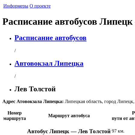
Информеры
О проекте
Расписание автобусов Липецк
Расписание автобусов
/
Автовокзал Липецка
/
Лев Толстой
Адрес
Атовокзала Липецка
:
Липецкая область
,
город Липецк
Номер
Р
Маршрут автобуса
маршрута
пути от а
Автобус Липецк — Лев Толстой
97 км.