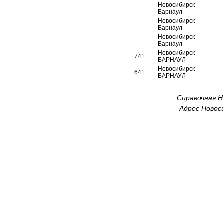
Новосибирск -
Барнаул
Новосибирск -
Барнаул
Новосибирск -
Барнаул
Новосибирск -
741
БАРНАУЛ
Новосибирск -
641
БАРНАУЛ
Справочная Н
Адрес Новос