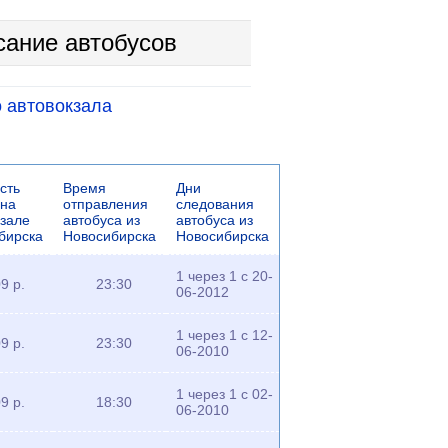
сание автобусов
 автовокзала
сть
Время
Дни
 на
отправления
следования
кзале
автобуса из
автобуса из
бирска
Новосибирска
Новосибирска
1 через 1 с 20-
9 р.
23:30
06-2012
1 через 1 с 12-
9 р.
23:30
06-2010
1 через 1 с 02-
9 р.
18:30
06-2010