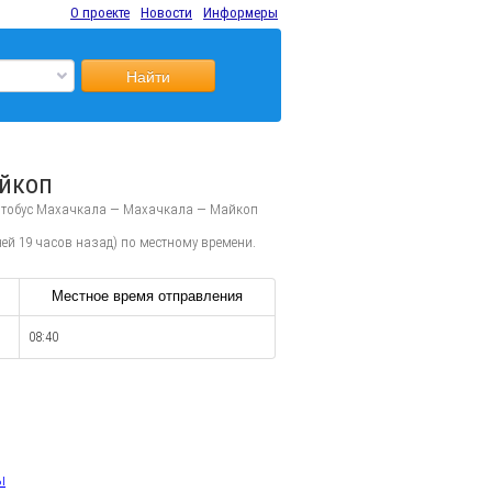
О проекте
Новости
Информеры
Найти
айкоп
втобус Махачкала — Махачкала — Майкоп
ей 19 часов назад) по местному времени.
Местное время отправления
08:40
ы