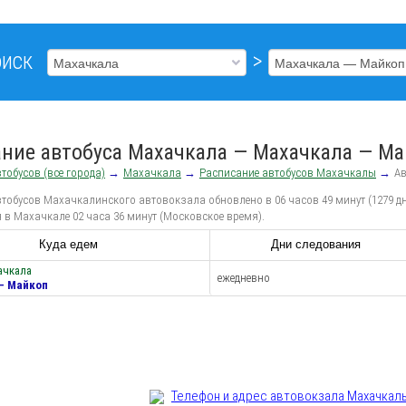
иск
>
ние автобуса Махачкала — Махачкала — М
тобусов (все города)
→
Махачкала
→
Расписание автобусов Махачкалы
→
А
тобусов Махачкалинского автовокзала обновлено в 06 часов 49 минут (1279 дн
 в Махачкале 02 часа 36 минут (Московское время).
Куда едем
Дни следования
ачкала
ежедневно
— Майкоп
Телефон и адрес aвтовокзала Махачкал