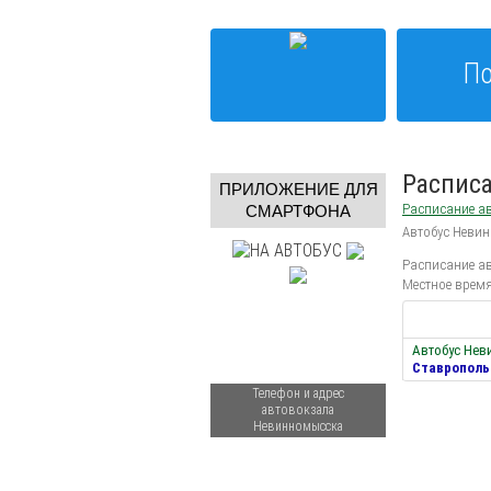
По
Распис
ПРИЛОЖЕНИЕ ДЛЯ
Расписание ав
СМАРТФОНА
Автобус Неви
Расписание ав
Местное время
Автобус Не
Ставрополь
Телефон и адрес
автовокзала
Невинномысска