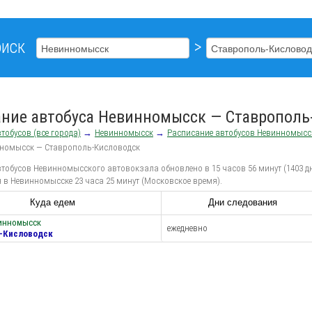
иск
>
ание автобуса Невинномысск — Ставрополь
тобусов (все города)
→
Невинномысск
→
Расписание автобусов Невинномысс
нномысск — Ставрополь-Кисловодск
тобусов Невинномысского автовокзала обновлено в 15 часов 56 минут (1403 дн
 в Невинномысске 23 часа 25 минут (Московское время).
Куда едем
Дни следования
винномысск
ежедневно
-Кисловодск