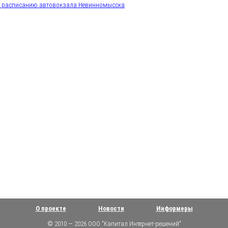
к расписанию автовокзала Невинномысска
О проекте
Новости
Информеры
© 2010 — 2026 ООО "Капитал Интернет-решений"