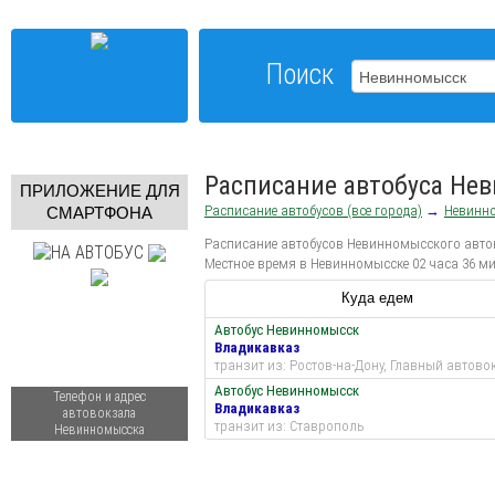
Поиск
Расписание автобуса Не
ПРИЛОЖЕНИЕ ДЛЯ
Расписание автобусов (все города)
→
Невинн
СМАРТФОНА
Расписание автобусов Невинномысского автово
Местное время в Невинномысске 02 часа 36 ми
Куда едем
Автобус Невинномысск
Владикавказ
транзит из: Ростов-на-Дону, Главный автово
Автобус Невинномысск
Телефон и адрес
Владикавказ
автовокзала
транзит из: Ставрополь
Невинномысска