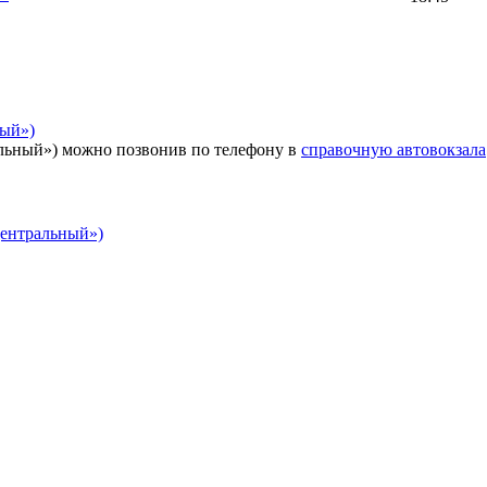
ный»)
льный») можно позвонив по телефону в
справочную автовокзала
Центральный»)