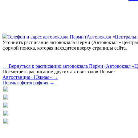
Телефон и адрес aвтовокзала Перми (Автовокзал «Централь
Уточнить расписание автовокзала Перми (Автовокзал «Центра
формой поиска, которая находится вверху страницы сайта.
← Вернуться к расписанию автовокзала Перми (Автовокзал «
Посмотреть расписание других автовокзалов Перми:
Автостанция «Южная» →
Пермь в фотографиях →