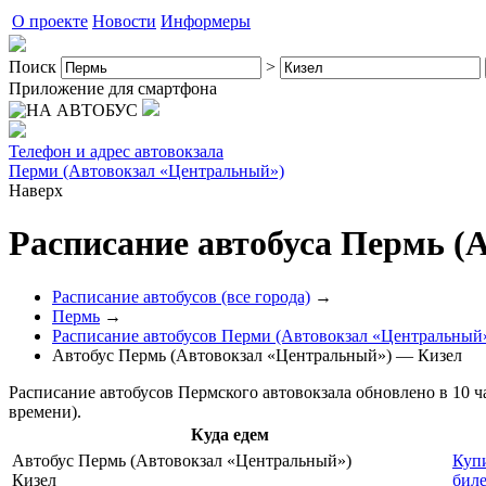
О проекте
Новости
Информеры
Поиск
>
Приложение для смартфона
Телефон и адрес автовокзала
Перми (Автовокзал «Центральный»)
Наверх
Расписание автобуса Пермь (
Расписание автобусов (все города)
→
Пермь
→
Расписание автобусов Перми (Автовокзал «Центральный
Автобус Пермь (Автовокзал «Центральный») — Кизел
Расписание автобусов Пермского автовокзала обновлено в 10 ча
времени).
Куда едем
Автобус Пермь (Автовокзал «Центральный»)
Куп
Кизел
бил