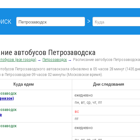
иск
>
ние автобусов Петрозаводска
тобусов (все города)
→
Петрозаводск
→
Расписание автобусов Петрозаводска
тобусов Петрозаводского автовокзала обновлено в 05 часов 28 минут (1435 дне
 в Петрозаводске 09 часов 02 минуты (Московское время).
Куда едем
Дни следования
розаводск
ежедневно
рнизон)
пн, вт, ср, чт, пт
розаводск
вс
а
пт
розаводск
ежедневно
пн, вт, ср, чт, пт