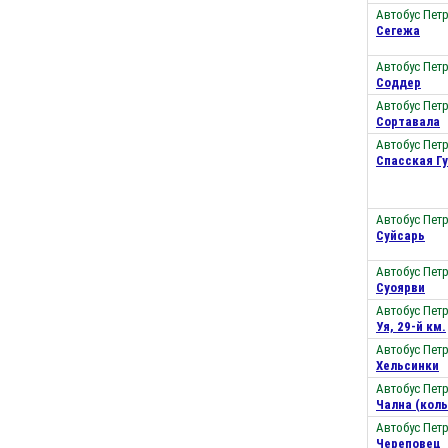
Автобус Пет
Сегежа
Автобус Пет
Соддер
Автобус Пет
Сортавала
Автобус Пет
Спасская Г
Автобус Пет
Суйсарь
Автобус Пет
Суоярви
Автобус Пет
Уя, 29-й км.
Автобус Пет
Хельсинки
Автобус Пет
Чална (коль
Автобус Пет
Череповец