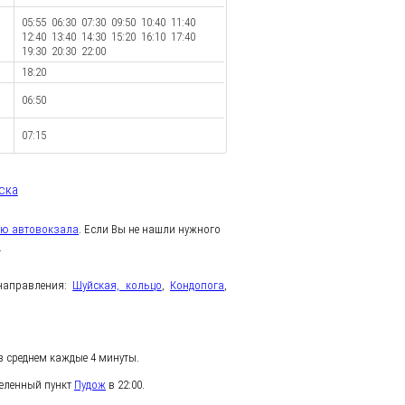
05:55 06:30 07:30 09:50 10:40 11:40
12:40 13:40 14:30 15:20 16:10 17:40
19:30 20:30 22:00
18:20
06:50
07:15
ска
ую автовокзала
. Если Вы не нашли нужного
.
 направления:
Шуйская, кольцо
,
Кондопога
,
 среднем каждые 4 минуты.
селенный пункт
Пудож
в 22:00.