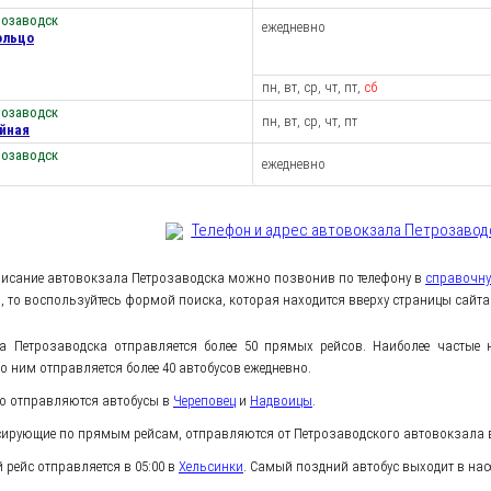
розаводск
ежедневно
ольцо
пн, вт, ср, чт, пт,
сб
розаводск
пн, вт, ср, чт, пт
йная
розаводск
ежедневно
Телефон и адрес aвтовокзала Петрозавод
писание автовокзала Петрозаводска можно позвонив по телефону в
справочн
 то воспользуйтесь формой поиска, которая находится вверху страницы сайта
а Петрозаводска отправляется более 50 прямых рейсов. Наиболее частые
По ним отправляется более 40 автобусов ежедневно.
ко отправляются автобусы в
Череповец
и
Надвоицы
.
сирующие по прямым рейсам, отправляются от Петрозаводского автовокзала в
рейс отправляется в 05:00 в
Хельсинки
. Самый поздний автобус выходит в на