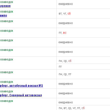
розаводск
ежедневно
деревня
розаводск
вт, чт,
сб
Сампо
розаводск
ежедневно
розаводск
пт,
вс
розаводск
ежедневно
розаводск
ежедневно
розаводск
пн, ср,
сб
пт
розаводск
пн, ср, пт
розаводск
ежедневно
рбург, автобусный вокзал №2
розаводск
ежедневно
рбург, Северный автовокзал
розаводск
ежедневно
пн, вт, ср, чт, пт,
сб