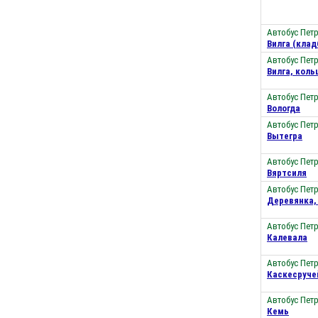
Автобус Пет
Вилга (кла
Автобус Пет
Вилга, коль
Автобус Пет
Вологда
Автобус Пет
Вытегра
Автобус Пет
Вяртсиля
Автобус Пет
Деревянка,
Автобус Пет
Калевала
Автобус Пет
Каскесруче
Автобус Пет
Кемь