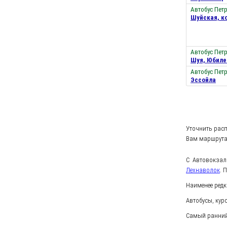
Автобус Пет
Шуйская, к
Автобус Пет
Шуя, Юбиле
Автобус Пет
Эссойла
Уточнить рас
Вам маршрута,
С Автовокзал
Лехнаволок
. 
Наименее ред
Автобусы, кур
Самый ранний 