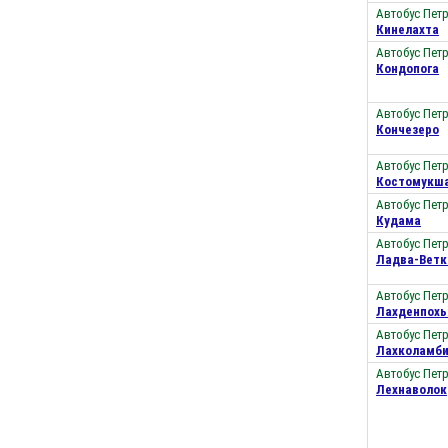
Автобус Пет
Кинелахта
Автобус Пет
Кондопога
Автобус Пет
Кончезеро
Автобус Пет
Костомукш
Автобус Пет
Кудама
Автобус Пет
Ладва-Ветк
Автобус Пет
Лахденпохь
Автобус Пет
Лахколамб
Автобус Пет
Лехнаволок