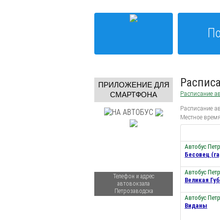
По
Расписа
ПРИЛОЖЕНИЕ ДЛЯ
Расписание ав
СМАРТФОНА
Расписание ав
Местное время
Автобус Пет
Бесовец (га
Автобус Пет
Телефон и адрес
Великая Губ
автовокзала
Петрозаводска
Автобус Пет
Виданы