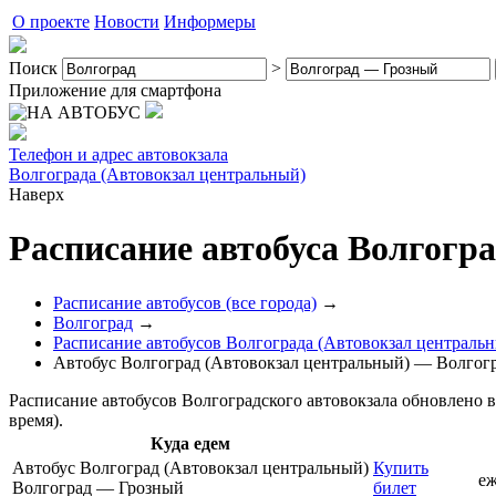
О проекте
Новости
Информеры
Поиск
>
Приложение для смартфона
Телефон и адрес автовокзала
Волгограда (Автовокзал центральный)
Наверх
Расписание автобуса Волгогр
Расписание автобусов (все города)
→
Волгоград
→
Расписание автобусов Волгограда (Автовокзал централь
Автобус Волгоград (Автовокзал центральный) — Волгог
Расписание автобусов Волгоградского автовокзала обновлено в 
время).
Куда едем
Автобус Волгоград (Автовокзал центральный)
Купить
е
Волгоград — Грозный
билет