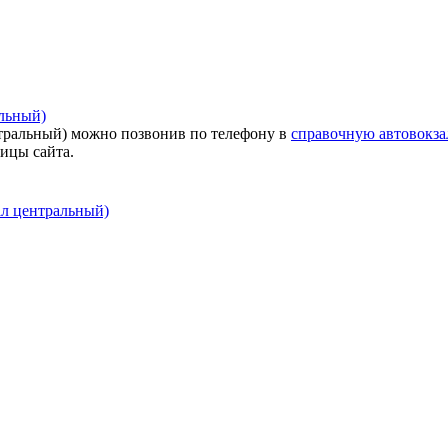
альный)
нтральный) можно позвонив по телефону в
справочную автовокза
ницы сайта.
ал центральный)