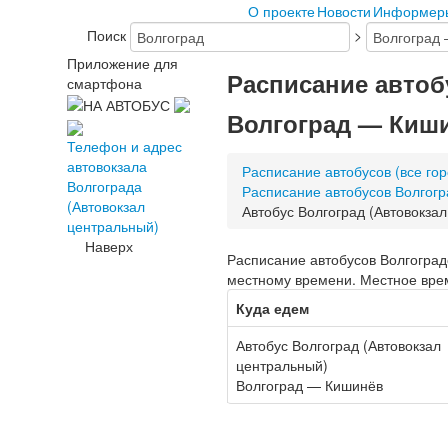
О проекте
Новости
Информер
Поиск
>
Приложение для
Расписание автоб
смартфона
Волгоград — Киш
Телефон и адрес
автовокзала
Расписание автобусов (все гор
Волгограда
Расписание автобусов Волгогр
(Автовокзал
Автобус Волгоград (Автовокза
центральный)
Наверх
Расписание автобусов Волгоградс
местному времени. Местное врем
Куда едем
Автобус Волгоград (Автовокзал
центральный)
Волгоград — Кишинёв