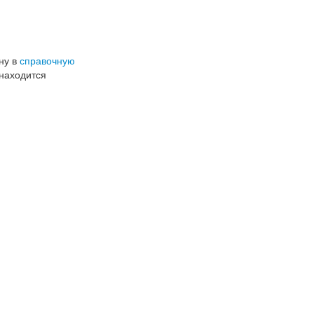
ну в
справочную
 находится