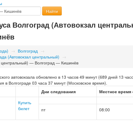
ы
Найти
уса Волгоград (Автовокзал централ
инёв
ода)
→
Волгоград
→
ада (Автовокзал центральный)
→
л центральный) — Волгоград — Кишинёв
кого автовокзала обновлено в 13 часов 49 минут (689 дней 13 часо
я в Волгограде 03 часа 37 минут (Московское время).
Дни следования
Местное время
Купить
билет
пт
08:00