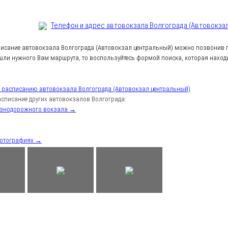
Телефон и адрес aвтовокзала Волгограда (Автовокза
писание автовокзала Волгограда (Автовокзал центральный) можно позвонив п
шли нужного Вам маршрута, то воспользуйтесь формой поиска, которая находи
к расписанию автовокзала Волгограда (Автовокзал центральный)
списание других автовокзалов Волгограда:
езнодорожного вокзала →
фотографиях →