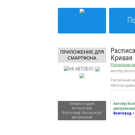
По
Расписа
ПРИЛОЖЕНИЕ ДЛЯ
Кривая
СМАРТФОНА
Расписание ав
Автобус Волго
Расписание ав
Местное время
Автобус Вол
Телефон и адрес
автовокзала
центральный
Волгограда (Автовокзал
Волгоград —
центральный)