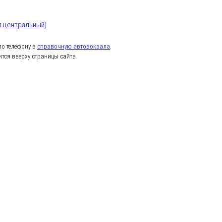
л центральный)
о телефону в
справочную автовокзала
.
тся вверху страницы сайта.