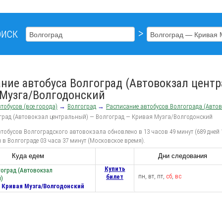
иск
>
ние автобуса Волгоград (Автовокзал цент
 Музга/Волгодонский
тобусов (все города)
→
Волгоград
→
Расписание автобусов Волгограда (Авто
град (Автовокзал центральный) — Волгоград — Кривая Музга/Волгодонский
тобусов Волгоградского автовокзала обновлено в 13 часов 49 минут (689 дней 
 в Волгограде 03 часа 37 минут (Московское время).
Куда едем
Дни следования
Купить
гоград (Автовокзал
пн, вт, пт,
сб
,
вс
билет
)
 Кривая Музга/Волгодонский