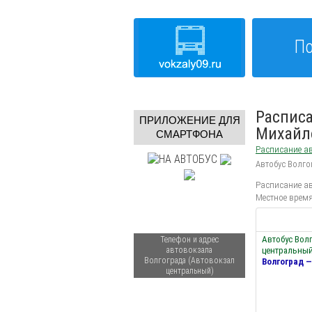
По
Расписа
ПРИЛОЖЕНИЕ ДЛЯ
Михайл
СМАРТФОНА
Расписание ав
Автобус Волг
Расписание ав
Местное время
Автобус Вол
Телефон и адрес
автовокзала
центральный
Волгограда (Автовокзал
Волгоград 
центральный)