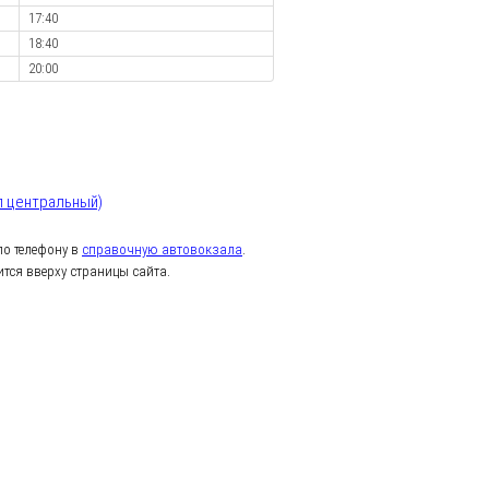
17:40
18:40
20:00
л центральный)
о телефону в
справочную автовокзала
.
тся вверху страницы сайта.