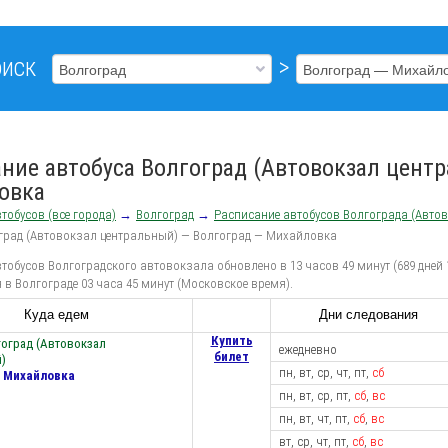
иск
>
ние автобуса Волгоград (Автовокзал цент
овка
тобусов (все города)
→
Волгоград
→
Расписание автобусов Волгограда (Авто
оград (Автовокзал центральный) — Волгоград — Михайловка
тобусов Волгоградского автовокзала обновлено в 13 часов 49 минут (689 дней 
 в Волгограде 03 часа 45 минут (Московское время).
Куда едем
Дни следования
Купить
гоград (Автовокзал
ежедневно
билет
)
пн, вт, ср, чт, пт,
сб
— Михайловка
пн, вт, ср, пт,
сб
,
вс
пн, вт, чт, пт,
сб
,
вс
вт, ср, чт, пт,
сб
,
вс