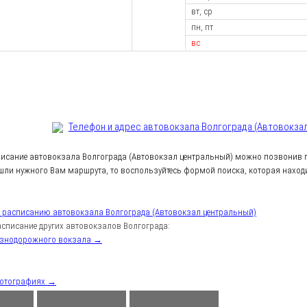
вт, ср
пн, пт
вс
Телефон и адрес aвтовокзала Волгограда (Автовокза
писание автовокзала Волгограда (Автовокзал центральный) можно позвонив п
шли нужного Вам маршрута, то воспользуйтесь формой поиска, которая находи
к расписанию автовокзала Волгограда (Автовокзал центральный)
списание других автовокзалов Волгограда:
езнодорожного вокзала →
фотографиях →