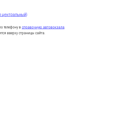
л центральный)
о телефону в
справочную автовокзала
.
тся вверху страницы сайта.