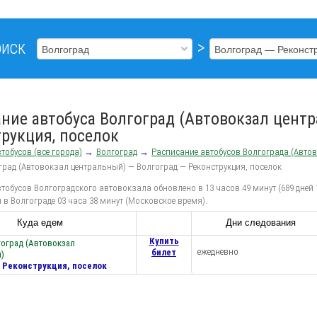
иск
>
ние автобуса Волгоград (Автовокзал цент
рукция, поселок
тобусов (все города)
→
Волгоград
→
Расписание автобусов Волгограда (Авто
град (Автовокзал центральный) — Волгоград — Реконструкция, поселок
тобусов Волгоградского автовокзала обновлено в 13 часов 49 минут (689 дней 
 в Волгограде 03 часа 38 минут (Московское время).
Куда едем
Дни следования
Купить
гоград (Автовокзал
ежедневно
билет
)
— Реконструкция, поселок