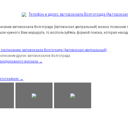
Телефон и адрес aвтовокзала Волгограда (Автовокза
писание автовокзала Волгограда (Автовокзал центральный) можно позвонив п
шли нужного Вам маршрута, то воспользуйтесь формой поиска, которая находи
к расписанию автовокзала Волгограда (Автовокзал центральный)
списание других автовокзалов Волгограда:
езнодорожного вокзала →
фотографиях →