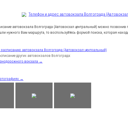
Телефон и адрес aвтовокзала Волгограда (Автовокза
писание автовокзала Волгограда (Автовокзал центральный) можно позвонив п
шли нужного Вам маршрута, то воспользуйтесь формой поиска, которая находи
к расписанию автовокзала Волгограда (Автовокзал центральный)
списание других автовокзалов Волгограда:
езнодорожного вокзала →
фотографиях →