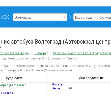
иск
>
ние автобуса Волгоград (Автовокзал цент
и
тобусов (все города)
→
Волгоград
→
Расписание автобусов Волгограда (Авто
град (Автовокзал центральный) — Волгоград — Тбилиси
тобусов Волгоградского автовокзала обновлено в 13 часов 49 минут (689 дней 
 в Волгограде 03 часа 35 минут (Московское время).
Куда едем
Дни следования
Купить
гоград (Автовокзал
вт
билет
)
— Тбилиси