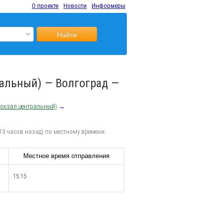
О проекте
Новости
Информеры
Найти
ральный) — Волгоград —
вокзал центральный)
→
13 часов назад) по местному времени.
Местное время отправления
15:15