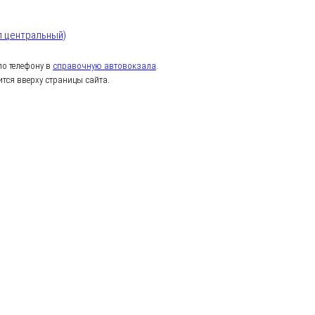
л центральный)
о телефону в
справочную автовокзала
.
тся вверху страницы сайта.