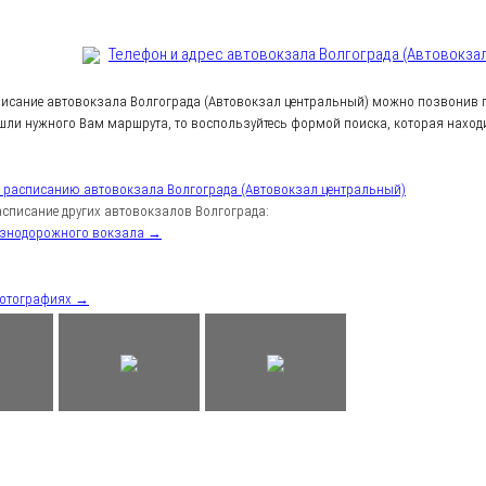
Телефон и адрес aвтовокзала Волгограда (Автовокза
писание автовокзала Волгограда (Автовокзал центральный) можно позвонив п
шли нужного Вам маршрута, то воспользуйтесь формой поиска, которая находи
к расписанию автовокзала Волгограда (Автовокзал центральный)
списание других автовокзалов Волгограда:
езнодорожного вокзала →
фотографиях →