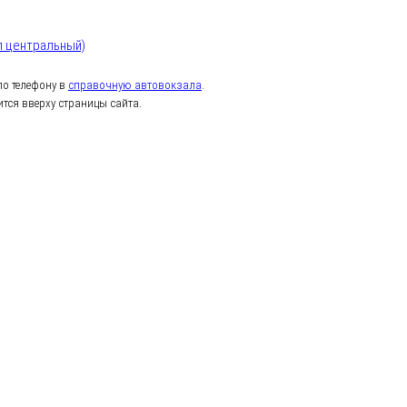
л центральный)
о телефону в
справочную автовокзала
.
тся вверху страницы сайта.