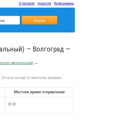
О проекте
Новости
Информеры
Найти
ральный) — Волгоград —
вокзал центральный)
→
 23 часа назад) по местному времени.
Местное время отправления
20:30