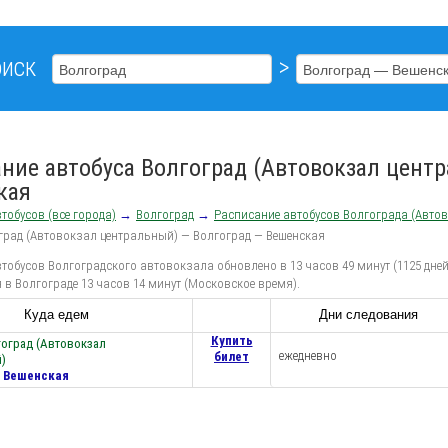
иск
>
ние автобуса Волгоград (Автовокзал цент
кая
тобусов (все города)
→
Волгоград
→
Расписание автобусов Волгограда (Авто
град (Автовокзал центральный) — Волгоград — Вешенская
тобусов Волгоградского автовокзала обновлено в 13 часов 49 минут (1125 дней
 в Волгограде 13 часов 14 минут (Московское время).
Куда едем
Дни следования
Купить
гоград (Автовокзал
ежедневно
билет
)
— Вешенская