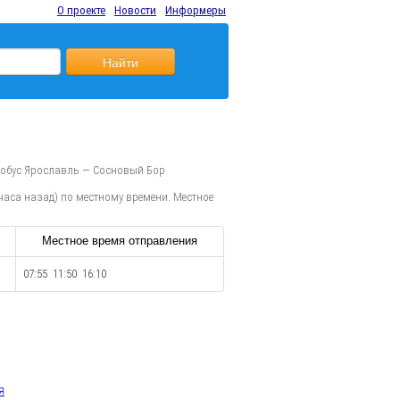
О проекте
Новости
Информеры
Найти
тобус Ярославль — Сосновый Бор
часа назад) по местному времени. Местное
Местное время отправления
07:55 11:50 16:10
я