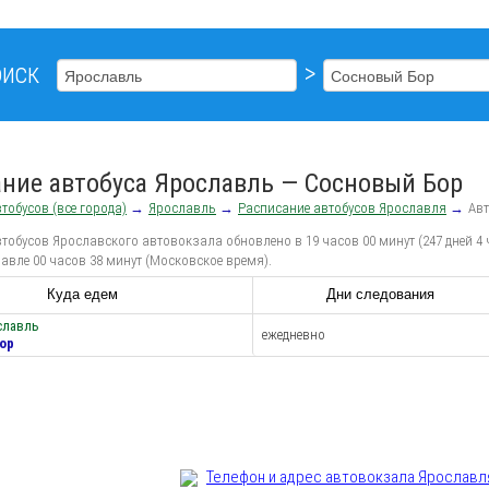
иск
>
ние автобуса Ярославль — Сосновый Бор
тобусов (все города)
→
Ярославль
→
Расписание автобусов Ярославля
→
Ав
тобусов Ярославского автовокзала обновлено в 19 часов 00 минут (247 дней 4 
авле 00 часов 38 минут (Московское время).
Куда едем
Дни следования
славль
ежедневно
ор
Телефон и адрес aвтовокзала Ярославл