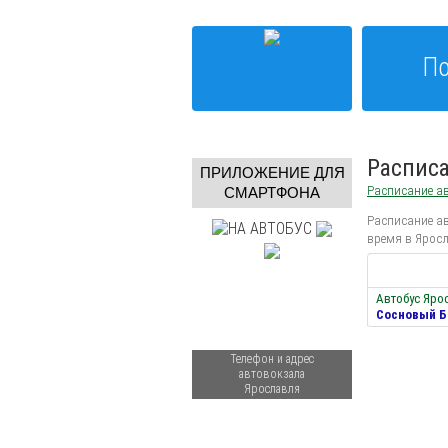
По
Расписа
ПРИЛОЖЕНИЕ ДЛЯ
Расписание ав
СМАРТФОНА
Расписание ав
время в Яросл
Автобус Яро
Сосновый Б
Телефон и адрес
автовокзала
Ярославля