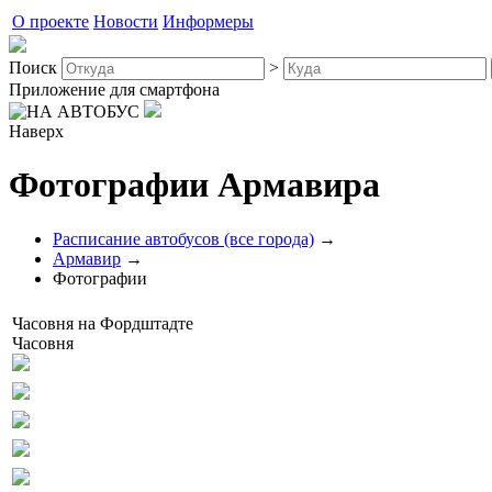
О проекте
Новости
Информеры
Поиск
>
Приложение для смартфона
Наверх
Фотографии Армавира
Расписание автобусов (все города)
→
Армавир
→
Фотографии
Часовня на Фордштадте
Часовня