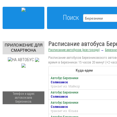
Поиск
Расписание автобуса Бе
ПРИЛОЖЕНИЕ ДЛЯ
Расписание автобусов (все города)
→
Березни
СМАРТФОНА
Расписание автобусов Березниковского автово
время в Березниках 15 часов 20 минут (+2 час
Куда едем
Автобус Березники
Соликамск
транзит из: Майкор
Автобус Березники
Телефон и адрес
Соликамск
автовокзала
Березников
Автобус Березники
Соликамск
транзит из: Юсьва
Автобус Березники