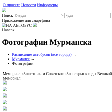
О проекте
Новости
Информеры
Поиск
>
Приложение для смартфона
Наверх
Фотографии Мурманска
Расписание автобусов (все города)
→
Мурманск
→
Фотографии
Мемориал «Защитникам Советского Заполярья в годы Велико
Мемориал