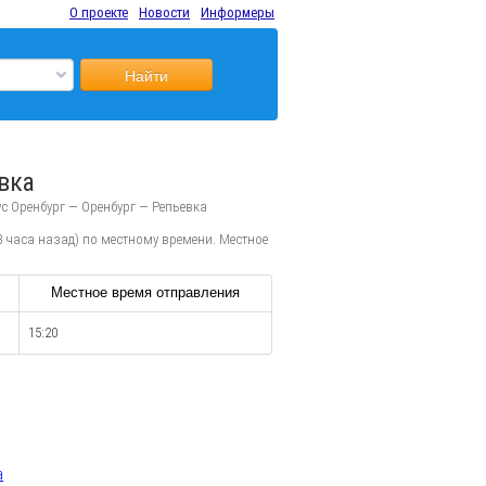
О проекте
Новости
Информеры
Найти
вка
с Оренбург — Оренбург — Репьевка
3 часа назад) по местному времени. Местное
Местное время отправления
15:20
а