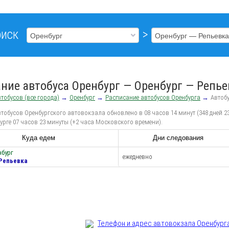
иск
>
ние автобуса Оренбург — Оренбург — Репье
тобусов (все города)
→
Оренбург
→
Расписание автобусов Оренбурга
→
Автобу
тобусов Оренбургского автовокзала обновлено в 08 часов 14 минут (348 дней 2
урге 07 часов 23 минуты (+2 часа Московского времени).
Куда едем
Дни следования
нбург
ежедневно
 Репьевка
Телефон и адрес aвтовокзала Оренбург