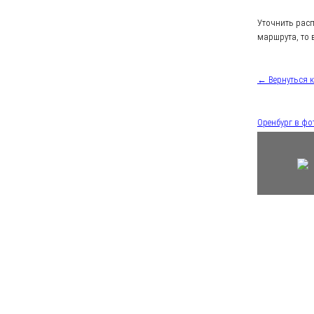
Уточнить рас
маршрута, то 
← Вернуться 
Оренбург в ф